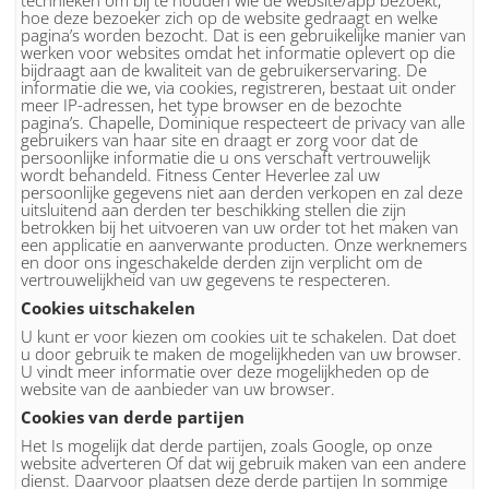
technieken om bij te houden wie de website/app bezoekt,
hoe deze bezoeker zich op de website gedraagt en welke
pagina’s worden bezocht. Dat is een gebruikelijke manier van
werken voor websites omdat het informatie oplevert op die
bijdraagt aan de kwaliteit van de gebruikerservaring. De
informatie die we, via cookies, registreren, bestaat uit onder
meer IP-adressen, het type browser en de bezochte
pagina’s. Chapelle, Dominique respecteert de privacy van alle
gebruikers van haar site en draagt er zorg voor dat de
persoonlijke informatie die u ons verschaft vertrouwelijk
wordt behandeld. Fitness Center Heverlee zal uw
persoonlijke gegevens niet aan derden verkopen en zal deze
uitsluitend aan derden ter beschikking stellen die zijn
betrokken bij het uitvoeren van uw order tot het maken van
een applicatie en aanverwante producten. Onze werknemers
en door ons ingeschakelde derden zijn verplicht om de
vertrouwelijkheid van uw gegevens te respecteren.
Cookies uitschakelen
U kunt er voor kiezen om cookies uit te schakelen. Dat doet
u door gebruik te maken de mogelijkheden van uw browser.
U vindt meer informatie over deze mogelijkheden op de
website van de aanbieder van uw browser.
Cookies van derde partijen
Het Is mogelijk dat derde partijen, zoals Google, op onze
website adverteren Of dat wij gebruik maken van een andere
dienst. Daarvoor plaatsen deze derde partijen In sommige